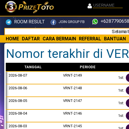
+6287790658
ROOM RESULT
JOIN GROUP FB
Selamat datan
HOME
DAFTAR
CARA BERMAIN
REFERRAL
BANTUAN
Nomor terakhir di VE
TANGGAL
PERIODE
2026-08-07
VRNT-2149
1st:
2026-08-06
VRNT-2148
1st:
2026-08-05
VRNT-2147
1st:
2026-08-04
VRNT-2146
1st:
2026-08-03
VRNT-2145
1st: